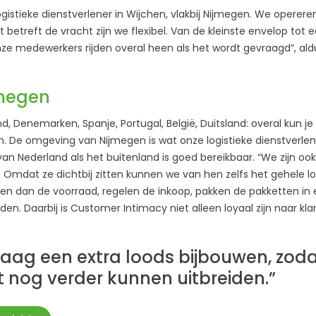
ogistieke dienstverlener in Wijchen, vlakbij Nijmegen. We operere
 betreft de vracht zijn we flexibel. Van de kleinste envelop tot 
ze medewerkers rijden overal heen als het wordt gevraagd”, aldu
jmegen
land, Denemarken, Spanje, Portugal, België, Duitsland: overal kun 
 De omgeving van Nijmegen is wat onze logistieke dienstverleni
 van Nederland als het buitenland is goed bereikbaar. “We zijn ook
. Omdat ze dichtbij zitten kunnen we van hen zelfs het gehele lo
 dan de voorraad, regelen de inkoop, pakken de pakketten in 
rden. Daarbij is Customer Intimacy niet alleen loyaal zijn naar kl
raag een extra loods bijbouwen, zod
 nog verder kunnen uitbreiden.”