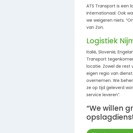
ATS Transport is een l
internationaal. Ook wat
we weigeren niets. “On
van Zon.
Logistiek Ni
Italië, Slovenië, Enge
Transport tegenkomen.
locatie. Zowel de rest
eigen regio van dienst
overnemen. We beheren
ze op tijd geleverd wo
service leveren”.
“We willen g
opslagdienst