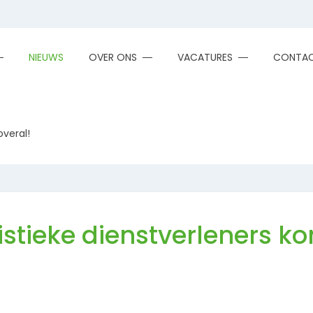
NIEUWS
OVER ONS
VACATURES
CONTA
overal!
istieke dienstverleners k