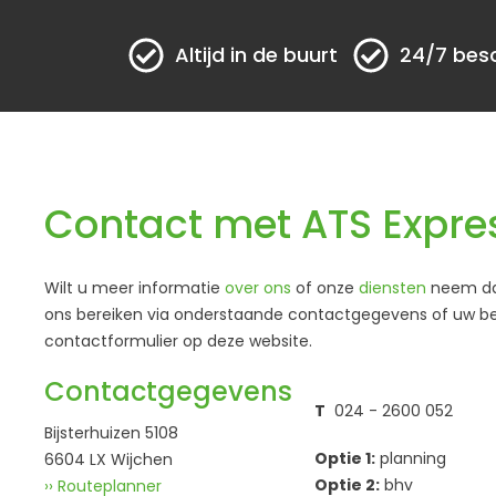
Altijd in de buurt
24/7 bes
Contact met ATS Expres
Wilt u meer informatie
over ons
of onze
diensten
neem dan
ons bereiken via onderstaande contactgegevens of uw beri
contactformulier op deze website.
Contactgegevens
T
024 - 2600 052
Bijsterhuizen 5108
Optie 1:
planning
6604 LX Wijchen
Optie 2:
bhv
›› Routeplanner