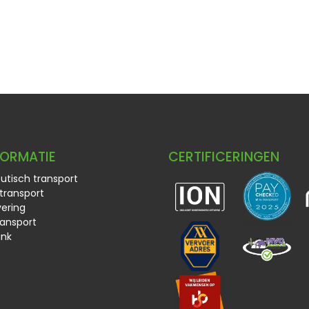
FORMATIE
CERTIFICERINGEN
tisch transport
transport
ering
ransport
ank