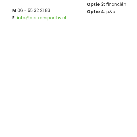
Optie 3:
financiën
M
06 - 55 32 21 83
Optie 4:
p&o
E
info@atstransportbv.nl