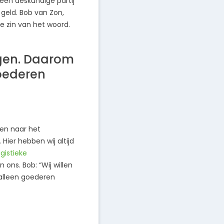
 een deskundige partij
 geld. Bob van Zon,
te zin van het woord.
rgen. Daarom
oederen
ten naar het
Hier hebben wij altijd
ogistieke
ons. Bob: “Wij willen
alleen goederen