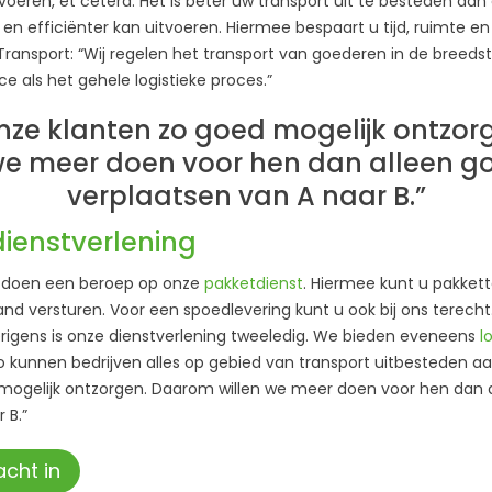
voeren, et cetera. Het is beter uw transport uit te besteden aan
r en efficiënter kan uitvoeren. Hiermee bespaart u tijd, ruimte en
 Transport: “Wij regelen het transport van goederen in de breeds
ce als het gehele logistieke proces.”
 onze klanten zo goed mogelijk ontzo
 we meer doen voor hen dan alleen g
verplaatsen van A naar B.”
ienstverlening
n doen een beroep op onze
pakketdienst
. Hiermee kunt u pakket
nd versturen. Voor een spoedlevering kunt u ook bij ons terecht. 
rigens is onze dienstverlening tweeledig. We bieden eveneens
l
 kunnen bedrijven alles op gebied van transport uitbesteden aan 
mogelijk ontzorgen. Daarom willen we meer doen voor hen dan 
 B.”
cht in