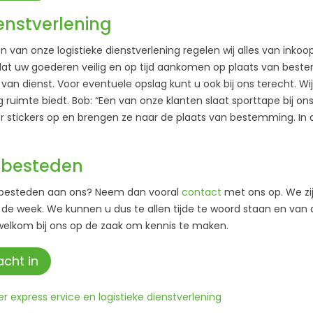
ienstverlening
n van onze logistieke dienstverlening regelen wij alles van inkoop
 dat uw goederen veilig en op tijd aankomen op plaats van beste
 van dienst. Voor eventuele opslag kunt u ook bij ons terecht. W
 ruimte biedt. Bob: “Een van onze klanten slaat sporttape bij on
er stickers op en brengen ze naar de plaats van bestemming. In 
itbesteden
itbesteden aan ons? Neem dan vooral
contact
met ons op. We zij
 de week. We kunnen u dus te allen tijde te woord staan en van di
welkom bij ons op de zaak om kennis te maken.
cht in
r express ervice en logistieke dienstverlening