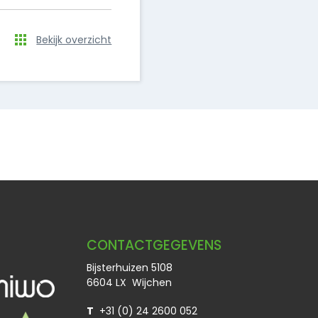
Bekijk overzicht
CONTACTGEGEVENS
Bijsterhuizen 5108
6604 LX Wijchen
T
+31 (0) 24 2600 052