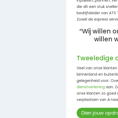
inpakken, plannen, ver
die dit een stuk snelle
bedrijfsleider van ATS
Zowel de express servi
“Wij willen
willen
Tweeledige d
Veel van onze klante
binnenland en buitenla
gelegenheid voor. Ove
dienstverlening
aan. Zo
onze klanten zo goed 
verplaatsen van A naar
Dien jouw opdra