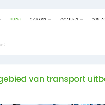
NIEUWS
OVER ONS
VACATURES
CONTA
den?
 gebied van transport uit