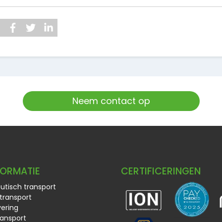
Neem contact op
FORMATIE
CERTIFICERINGEN
tisch transport
transport
ering
ransport