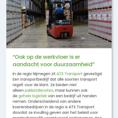
“Ook op de werkvloer is er
aandacht voor duurzaamheid”
In de regio Nijmegen zit
ATS Transport
gevestigd.
Een transportbedrijf dat alle soorten transport
regelt voor de klant. Ze bieden niet
alleen
pakketdiensten
, maar kunnen ook
de
gehele logistiek
van een bedrijf uit handen
nemen. Onderscheidend van andere
koeriersbedrijven in de regio is ATS Transport
doordat ze invulling geven aan het beleid voor
maatschappelijk verantwoord ondernemen. Hoe